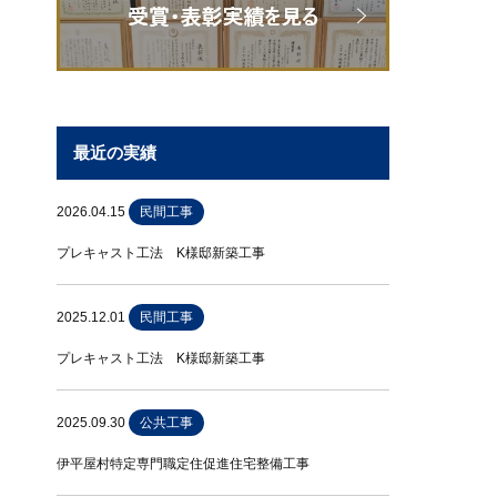
最近の実績
2026.04.15
民間工事
プレキャスト工法 K様邸新築工事
2025.12.01
民間工事
プレキャスト工法 K様邸新築工事
2025.09.30
公共工事
伊平屋村特定専門職定住促進住宅整備工事