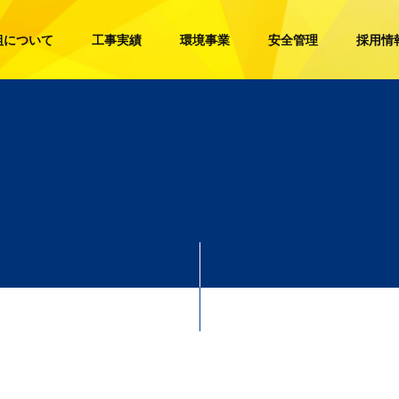
組について
工事実績
環境事業
安全管理
採用情