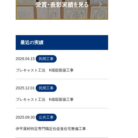
最近の実績
2026.04.15
民間工事
プレキャスト工法 K様邸新築工事
2025.12.01
民間工事
プレキャスト工法 K様邸新築工事
2025.09.30
公共工事
伊平屋村特定専門職定住促進住宅整備工事