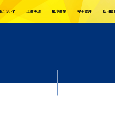
組について
工事実績
環境事業
安全管理
採用情