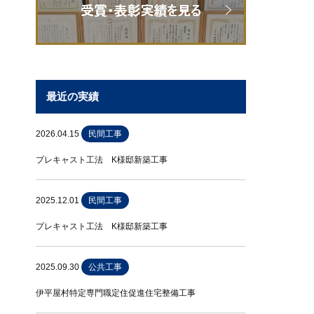
最近の実績
2026.04.15
民間工事
プレキャスト工法 K様邸新築工事
2025.12.01
民間工事
プレキャスト工法 K様邸新築工事
2025.09.30
公共工事
伊平屋村特定専門職定住促進住宅整備工事