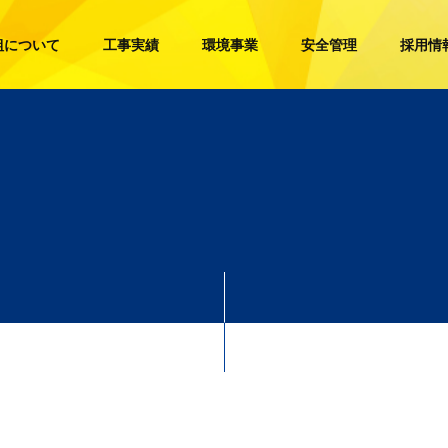
組について
工事実績
環境事業
安全管理
採用情