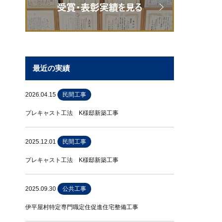
最近の実績
2026.04.15
民間工事
プレキャスト工法 K様邸新築工事
2025.12.01
民間工事
プレキャスト工法 K様邸新築工事
2025.09.30
公共工事
伊平屋村特定専門職定住促進住宅整備工事