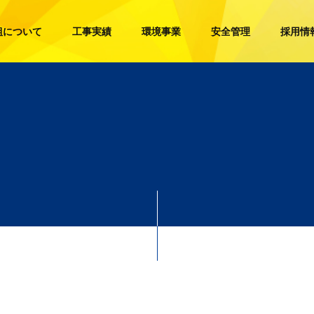
組について
工事実績
環境事業
安全管理
採用情