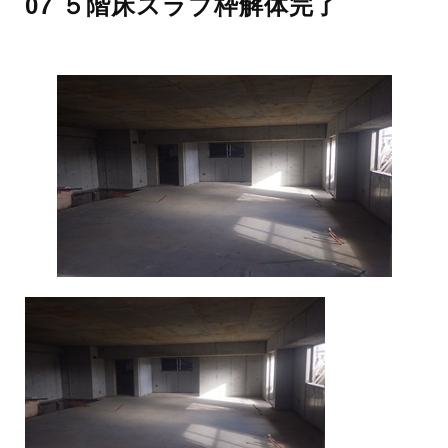
07 ５階床スラブ枠解体完了