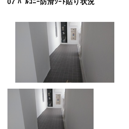
07 ﾊﾞﾙｺﾆｰ防滑ｼｰﾄ貼り状況