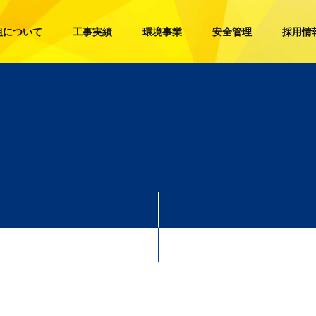
組について
工事実績
環境事業
安全管理
採用情