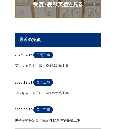
最近の実績
2026.04.15
民間工事
プレキャスト工法 K様邸新築工事
2025.12.01
民間工事
プレキャスト工法 K様邸新築工事
2025.09.30
公共工事
伊平屋村特定専門職定住促進住宅整備工事