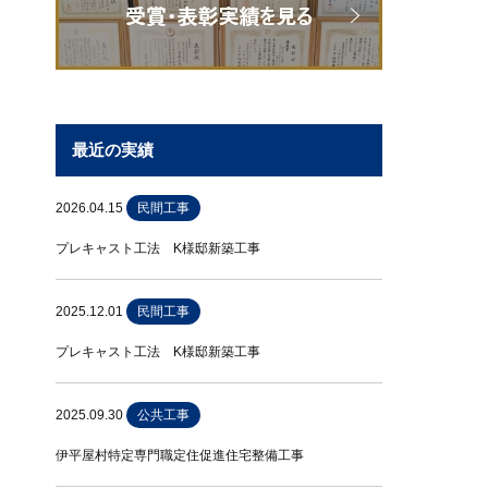
最近の実績
2026.04.15
民間工事
プレキャスト工法 K様邸新築工事
2025.12.01
民間工事
プレキャスト工法 K様邸新築工事
2025.09.30
公共工事
伊平屋村特定専門職定住促進住宅整備工事