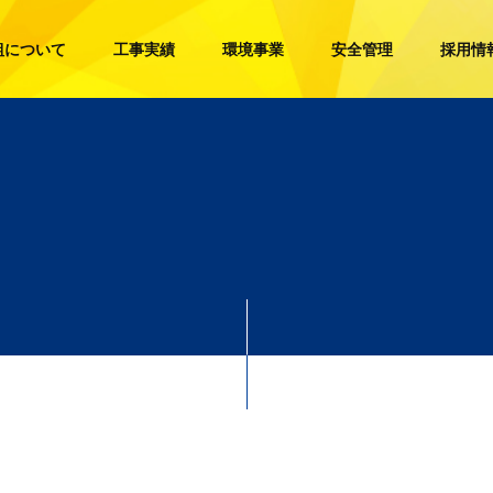
組について
工事実績
環境事業
安全管理
採用情