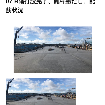
07 R階打設完了、雑枠墨だし、配
筋状況