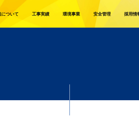
組について
工事実績
環境事業
安全管理
採用情