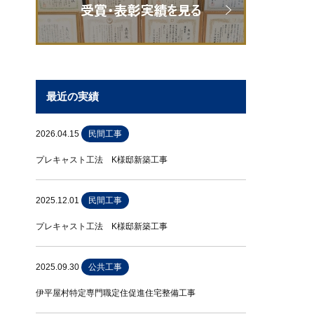
最近の実績
2026.04.15
民間工事
プレキャスト工法 K様邸新築工事
2025.12.01
民間工事
プレキャスト工法 K様邸新築工事
2025.09.30
公共工事
伊平屋村特定専門職定住促進住宅整備工事