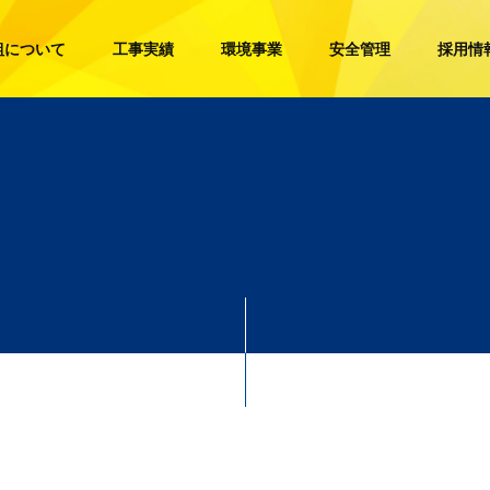
組について
工事実績
環境事業
安全管理
採用情