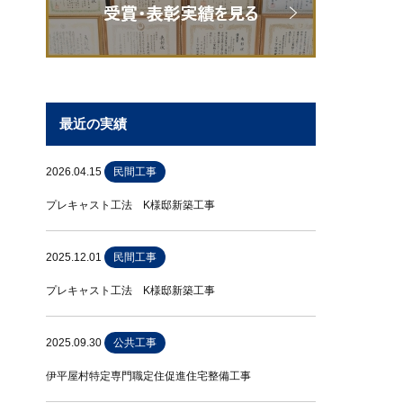
最近の実績
2026.04.15
民間工事
プレキャスト工法 K様邸新築工事
2025.12.01
民間工事
プレキャスト工法 K様邸新築工事
2025.09.30
公共工事
伊平屋村特定専門職定住促進住宅整備工事