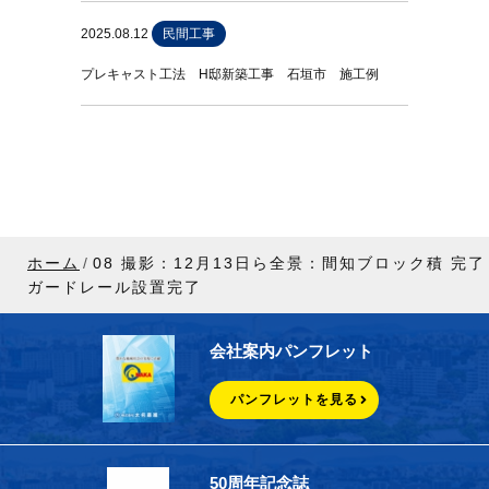
2025.08.12
民間工事
プレキャスト工法 H邸新築工事 石垣市 施工例
ホーム
08 撮影：12⽉13⽇ら全景：間知ブロック積 完了
ガードレール設置完了
会社案内パンフレット
パンフレットを見る
50周年記念誌