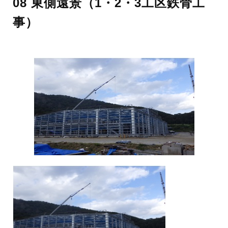
08 東側遠景（1・2・3工区鉄骨工
事）