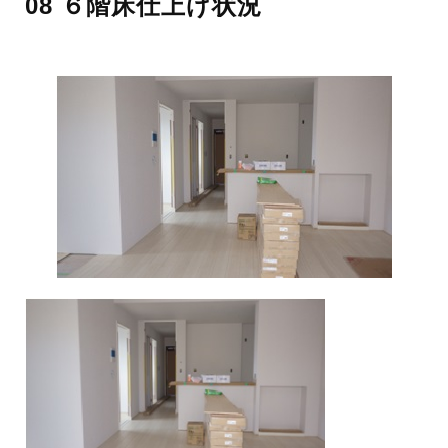
08 ６階床仕上げ状況