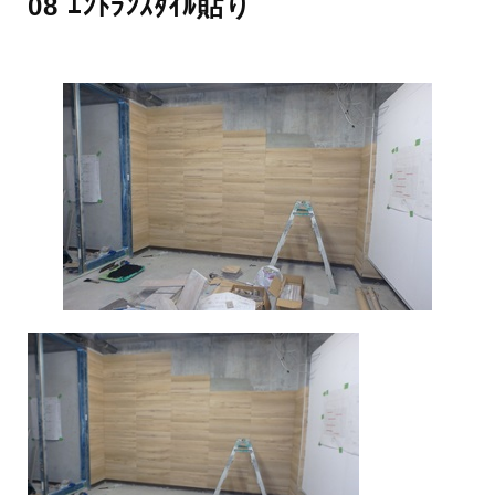
08 ｴﾝﾄﾗﾝｽﾀｲﾙ貼り