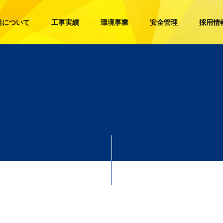
組について
工事実績
環境事業
安全管理
採用情