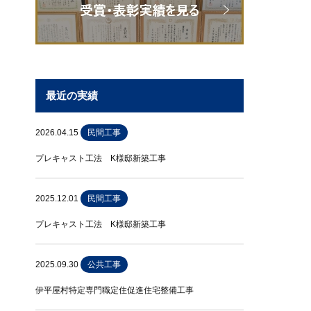
最近の実績
2026.04.15
民間工事
プレキャスト工法 K様邸新築工事
2025.12.01
民間工事
プレキャスト工法 K様邸新築工事
2025.09.30
公共工事
伊平屋村特定専門職定住促進住宅整備工事