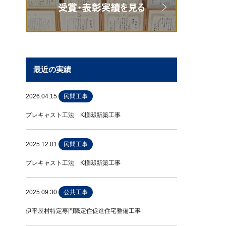
最近の実績
2026.04.15
民間工事
プレキャスト工法 K様邸新築工事
2025.12.01
民間工事
プレキャスト工法 K様邸新築工事
2025.09.30
公共工事
伊平屋村特定専門職定住促進住宅整備工事