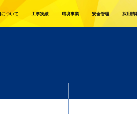
組について
工事実績
環境事業
安全管理
採用情