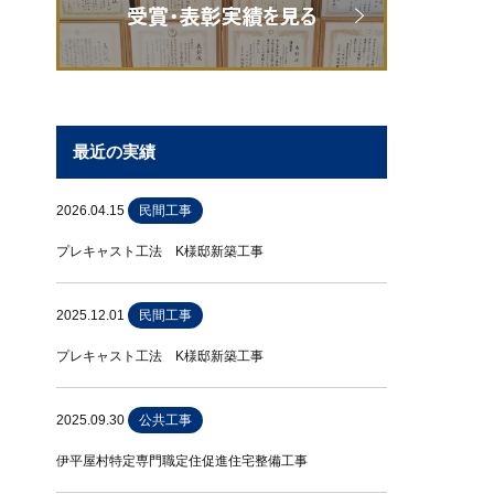
最近の実績
2026.04.15
民間工事
プレキャスト工法 K様邸新築工事
2025.12.01
民間工事
プレキャスト工法 K様邸新築工事
2025.09.30
公共工事
伊平屋村特定専門職定住促進住宅整備工事