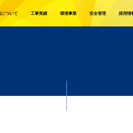
組について
工事実績
環境事業
安全管理
採用情