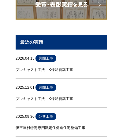
最近の実績
2026.04.15
民間工事
プレキャスト工法 K様邸新築工事
2025.12.01
民間工事
プレキャスト工法 K様邸新築工事
2025.09.30
公共工事
伊平屋村特定専門職定住促進住宅整備工事