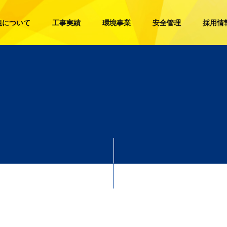
組について
工事実績
環境事業
安全管理
採用情