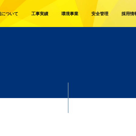
組について
工事実績
環境事業
安全管理
採用情