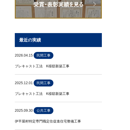
最近の実績
2026.04.15
民間工事
プレキャスト工法 K様邸新築工事
2025.12.01
民間工事
プレキャスト工法 K様邸新築工事
2025.09.30
公共工事
伊平屋村特定専門職定住促進住宅整備工事