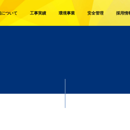
組について
工事実績
環境事業
安全管理
採用情