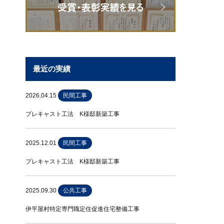
最近の実績
2026.04.15
民間工事
プレキャスト工法 K様邸新築工事
2025.12.01
民間工事
プレキャスト工法 K様邸新築工事
2025.09.30
公共工事
伊平屋村特定専門職定住促進住宅整備工事