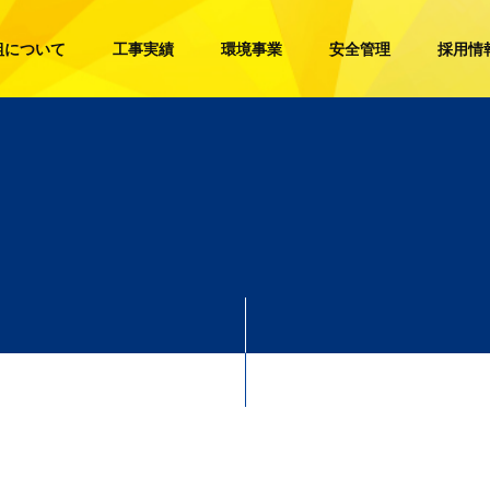
組について
工事実績
環境事業
安全管理
採用情