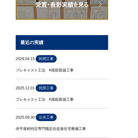
最近の実績
2026.04.15
民間工事
プレキャスト工法 K様邸新築工事
2025.12.01
民間工事
プレキャスト工法 K様邸新築工事
2025.09.30
公共工事
伊平屋村特定専門職定住促進住宅整備工事