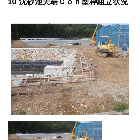
10 沈砂池天端Ｃｏｎ型枠組⽴状況