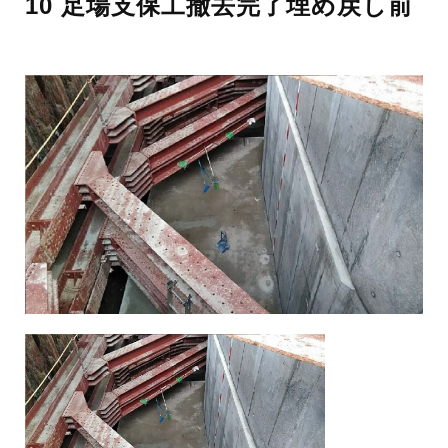
10 足場支保工撤去完了埋め戻し前