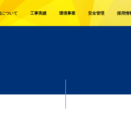
組について
工事実績
環境事業
安全管理
採用情