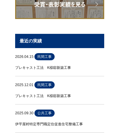
最近の実績
2026.04.15
民間工事
プレキャスト工法 K様邸新築工事
2025.12.01
民間工事
プレキャスト工法 K様邸新築工事
2025.09.30
公共工事
伊平屋村特定専門職定住促進住宅整備工事