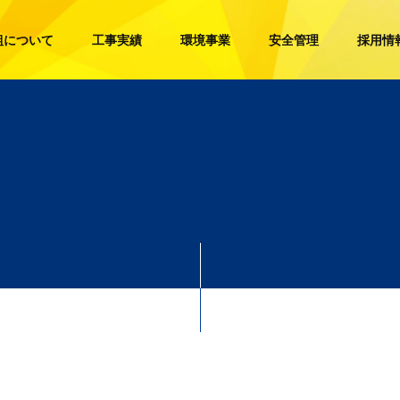
組について
工事実績
環境事業
安全管理
採用情