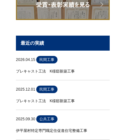
最近の実績
2026.04.15
民間工事
プレキャスト工法 K様邸新築工事
2025.12.01
民間工事
プレキャスト工法 K様邸新築工事
2025.09.30
公共工事
伊平屋村特定専門職定住促進住宅整備工事