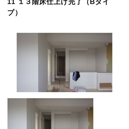
11 １３階床仕上げ完了（Bタイ
プ）