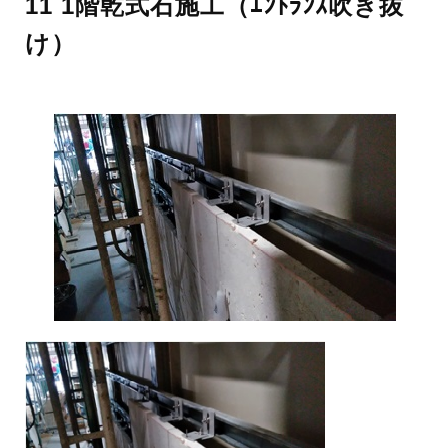
11 1階乾式石施工（ｴﾝﾄﾗﾝｽ吹き抜
け）