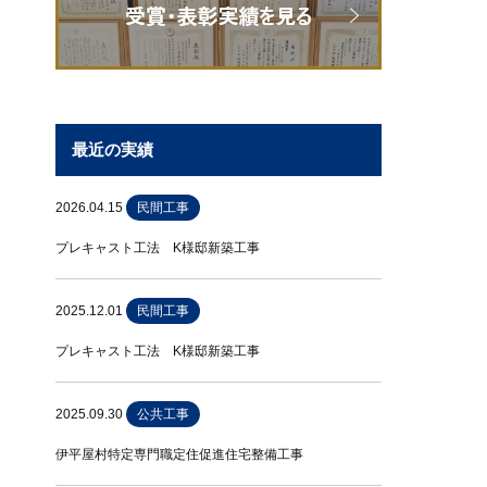
最近の実績
2026.04.15
民間工事
プレキャスト工法 K様邸新築工事
2025.12.01
民間工事
プレキャスト工法 K様邸新築工事
2025.09.30
公共工事
伊平屋村特定専門職定住促進住宅整備工事