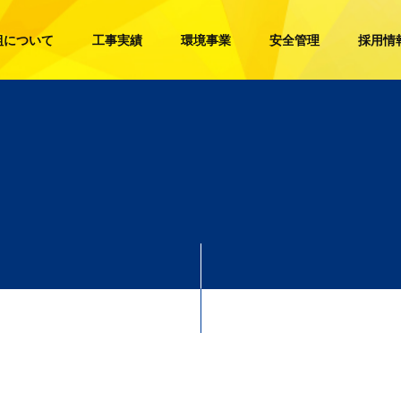
組について
工事実績
環境事業
安全管理
採用情