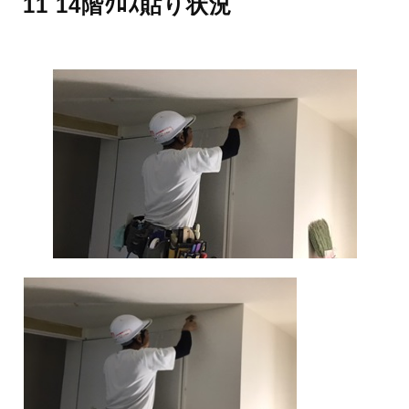
11 14階ｸﾛｽ貼り状況