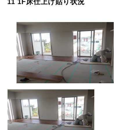
11 1F床仕上げ貼り状況