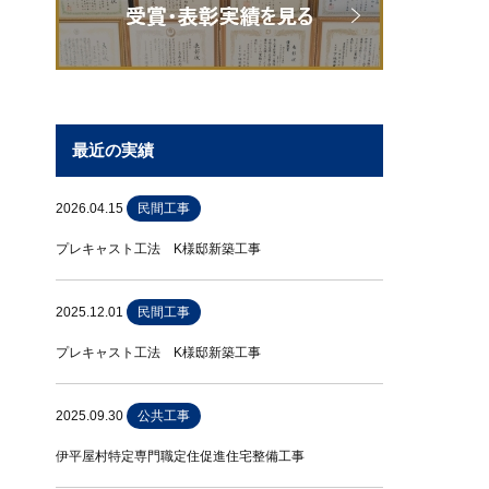
最近の実績
2026.04.15
民間工事
プレキャスト工法 K様邸新築工事
2025.12.01
民間工事
プレキャスト工法 K様邸新築工事
2025.09.30
公共工事
伊平屋村特定専門職定住促進住宅整備工事