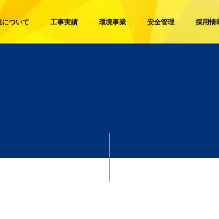
組について
工事実績
環境事業
安全管理
採用情