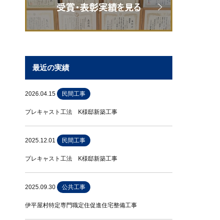
最近の実績
2026.04.15
民間工事
プレキャスト工法 K様邸新築工事
2025.12.01
民間工事
プレキャスト工法 K様邸新築工事
2025.09.30
公共工事
伊平屋村特定専門職定住促進住宅整備工事