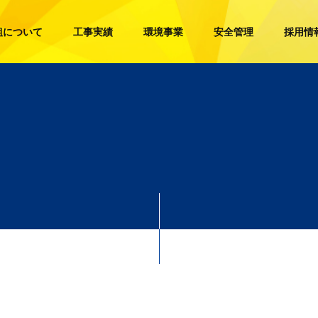
組について
工事実績
環境事業
安全管理
採用情