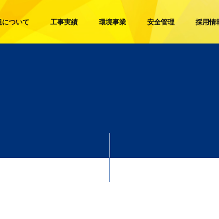
組について
工事実績
環境事業
安全管理
採用情