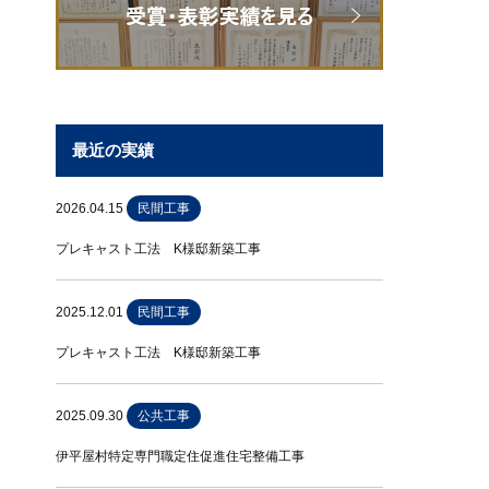
最近の実績
2026.04.15
民間工事
プレキャスト工法 K様邸新築工事
2025.12.01
民間工事
プレキャスト工法 K様邸新築工事
2025.09.30
公共工事
伊平屋村特定専門職定住促進住宅整備工事