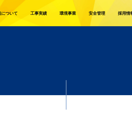
組について
工事実績
環境事業
安全管理
採用情