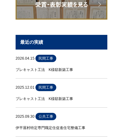
最近の実績
2026.04.15
民間工事
プレキャスト工法 K様邸新築工事
2025.12.01
民間工事
プレキャスト工法 K様邸新築工事
2025.09.30
公共工事
伊平屋村特定専門職定住促進住宅整備工事