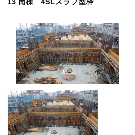
13 南棟 4SLスラブ型枠