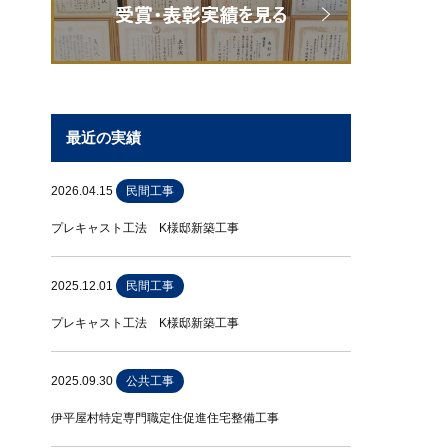
最近の実績
2026.04.15
民間工事
プレキャスト工法 K様邸新築工事
2025.12.01
民間工事
プレキャスト工法 K様邸新築工事
2025.09.30
公共工事
伊平屋村特定専門職定住促進住宅整備工事