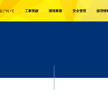
組について
工事実績
環境事業
安全管理
採用情