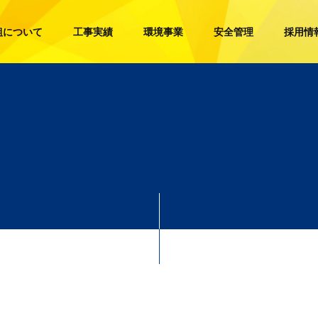
組について
工事実績
環境事業
安全管理
採用情