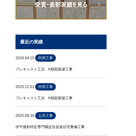
最近の実績
2026.04.15
民間工事
プレキャスト工法 K様邸新築工事
2025.12.01
民間工事
プレキャスト工法 K様邸新築工事
2025.09.30
公共工事
伊平屋村特定専門職定住促進住宅整備工事