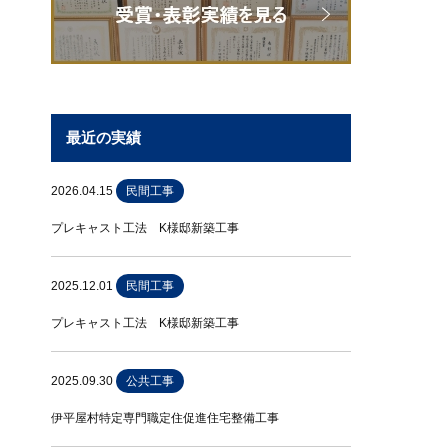
最近の実績
2026.04.15
民間工事
プレキャスト工法 K様邸新築工事
2025.12.01
民間工事
プレキャスト工法 K様邸新築工事
2025.09.30
公共工事
伊平屋村特定専門職定住促進住宅整備工事