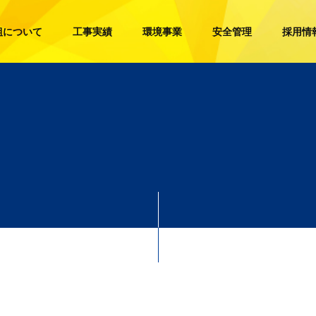
組について
工事実績
環境事業
安全管理
採用情