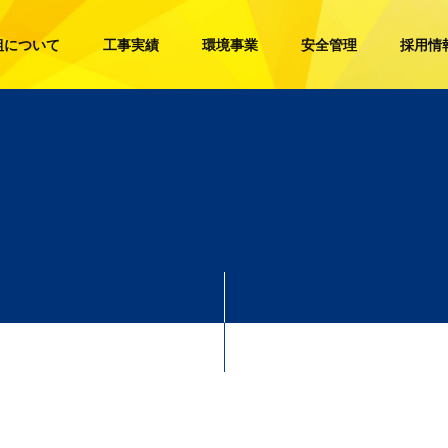
組について
工事実績
環境事業
安全管理
採用情