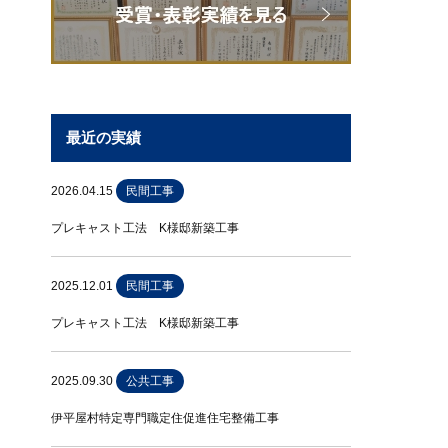
最近の実績
2026.04.15
民間工事
プレキャスト工法 K様邸新築工事
2025.12.01
民間工事
プレキャスト工法 K様邸新築工事
2025.09.30
公共工事
伊平屋村特定専門職定住促進住宅整備工事