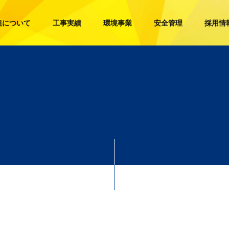
組について
工事実績
環境事業
安全管理
採用情