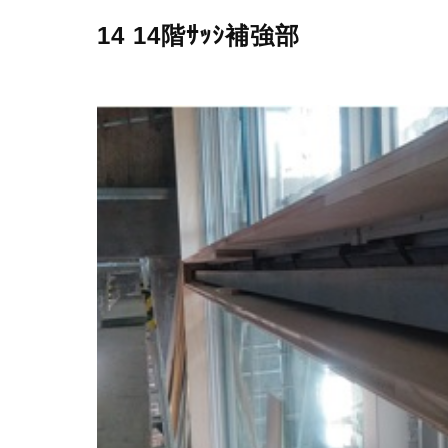
14 14階ｻｯｼ補強部