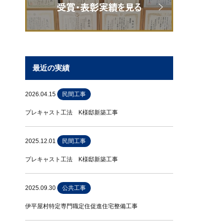
最近の実績
2026.04.15
民間工事
プレキャスト工法 K様邸新築工事
2025.12.01
民間工事
プレキャスト工法 K様邸新築工事
2025.09.30
公共工事
伊平屋村特定専門職定住促進住宅整備工事