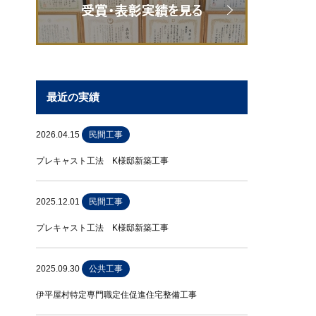
最近の実績
2026.04.15
民間工事
プレキャスト工法 K様邸新築工事
2025.12.01
民間工事
プレキャスト工法 K様邸新築工事
2025.09.30
公共工事
伊平屋村特定専門職定住促進住宅整備工事