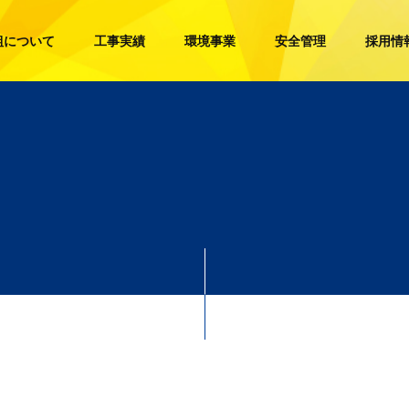
組について
工事実績
環境事業
安全管理
採用情