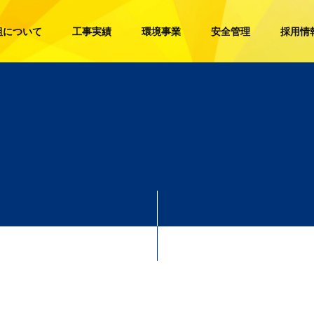
組について
工事実績
環境事業
安全管理
採用情