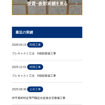
最近の実績
2026.04.15
民間工事
プレキャスト工法 K様邸新築工事
2025.12.01
民間工事
プレキャスト工法 K様邸新築工事
2025.09.30
公共工事
伊平屋村特定専門職定住促進住宅整備工事