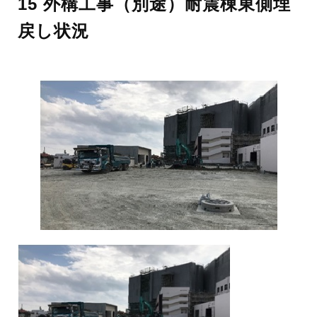
15 外構工事（別途）耐震棟東側埋
戻し状況