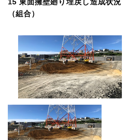
15 東面擁壁廻り埋戻し造成状況
（組合）