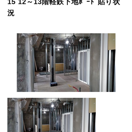
15 12～13階軽鉄下地ﾎﾞｰﾄﾞ貼り状
況