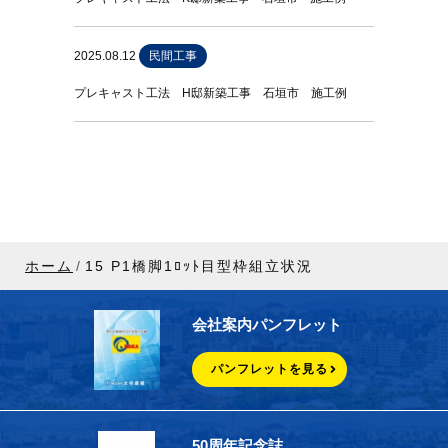
2025.08.12
民間工事
プレキャスト工法 H邸新築工事 石垣市 施工例
ホーム
15 P1橋脚1ﾛｯﾄ目型枠組立状況
会社案内パンフレット
パンフレットを見る
50周年記念誌