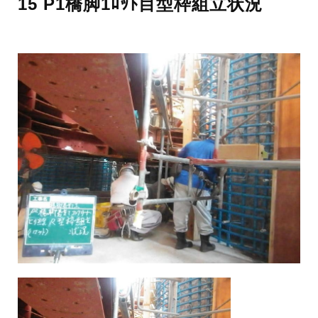
15 P1橋脚1ﾛｯﾄ目型枠組立状況