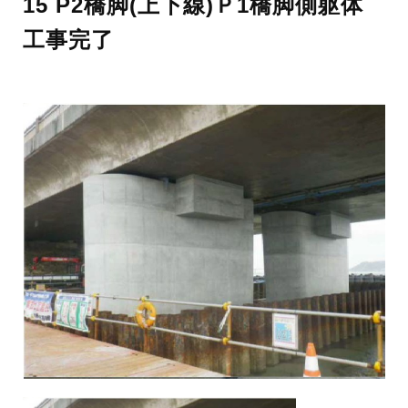
15 P2橋脚(上下線)Ｐ1橋脚側躯体
工事完了