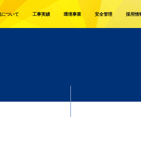
組について
工事実績
環境事業
安全管理
採用情