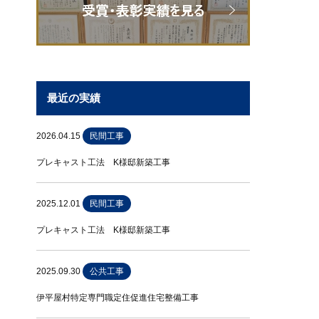
最近の実績
2026.04.15
民間工事
プレキャスト工法 K様邸新築工事
2025.12.01
民間工事
プレキャスト工法 K様邸新築工事
2025.09.30
公共工事
伊平屋村特定専門職定住促進住宅整備工事