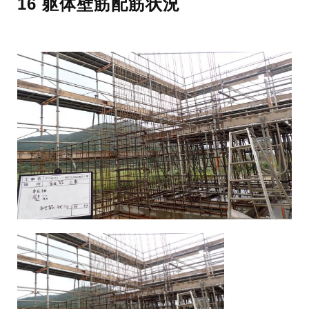
16 躯体壁筋配筋状況